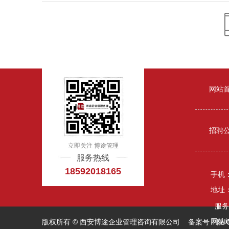
网站
招聘
立即关注 博途管理
服务热线
18592018165
手机：1
地址
服务监
网站
版权所有 © 西安博途企业管理咨询有限公司 备案号：
陕I