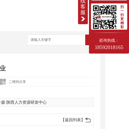
线
客
扫
一
服
扫
更
精
彩
搜索
咨询热线：
18592018165
业
二维码分享
篇:
陕西人力资源研发中心
【返回列表】