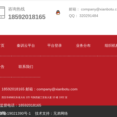
咨询热线
邮箱： company@xianbotu.
18592018165
18592018165
QQ： 320291484
首页
秦训云平台
平台登录
业务分布
组织机
公告
联系我们
8592018165 邮箱：company@xianbotu.com
：
西安市碑林区朱雀大街 105 号陕西建工安装大厦 10 楼 1002 室
督电话：18592018165
地图
CP备19021390号-1
技术支持：
兄弟网络